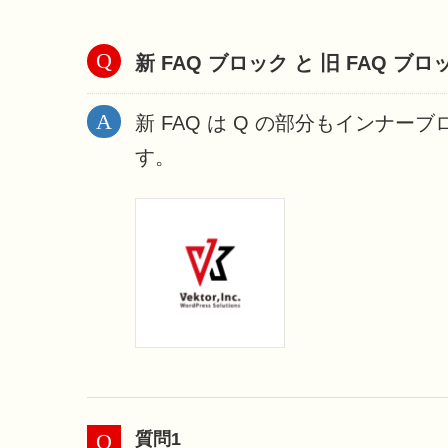
新 FAQ ブロック と 旧 FAQ 
新 FAQ は Q の部分もイン
す。
質問1