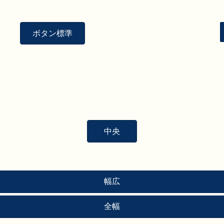
ボタン標準
中央
幅広
全幅