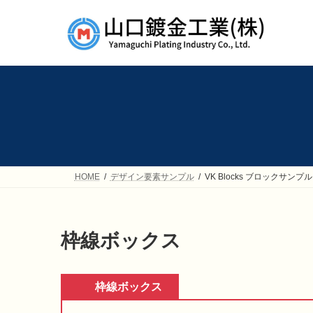
コ
ナ
ン
ビ
テ
ゲ
ン
ー
ツ
シ
へ
ョ
ス
ン
キ
に
ッ
移
プ
動
HOME
デザイン要素サンプル
VK Blocks ブロックサンプル
枠線ボックス
枠線ボックス